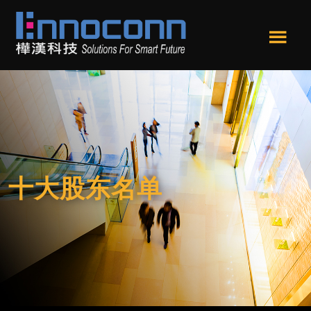
跳
跳
转
转
到
到
Men
主
页
樺
Ennoconn
u
要
尾
漢
Technologies,Ennoconn
内
科
Corp.
技
容
樺
漢
科
技
十大股东名单