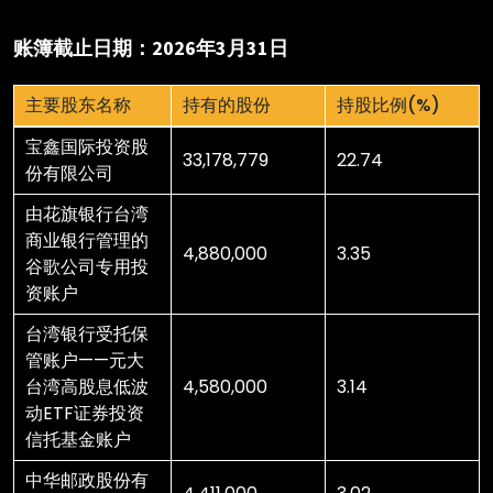
账簿截止日期：2026年3月31日
主要股东名称
持有的股份
持股比例(%)
主要股东名称
持有的股份
持股比例(%)
宝鑫国际投资股
33,178,779
22.74
份有限公司
由花旗银行台湾
商业银行管理的
4,880,000
3.35
谷歌公司专用投
资账户
台湾银行受托保
管账户——元大
台湾高股息低波
4,580,000
3.14
动ETF证券投资
信托基金账户
中华邮政股份有