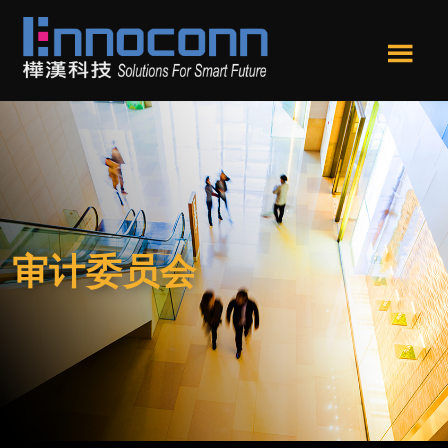
跳
跳
转
转
到
到
Men
主
页
樺
Ennoconn
u
要
尾
漢
Technologies,Ennoconn
内
科
Corp.
技
容
樺
漢
科
技
审计委员会