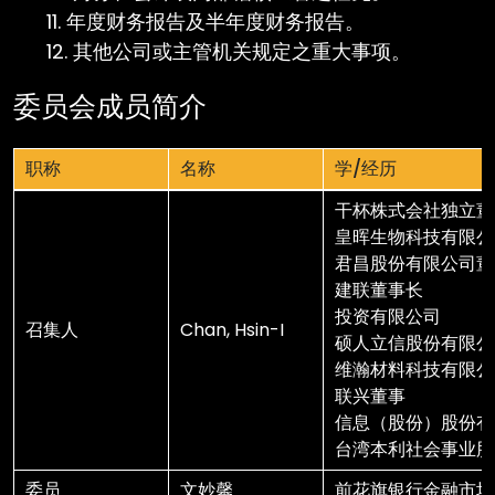
年度财务报告及半年度财务报告。
其他公司或主管机关规定之重大事项。
委员会成员简介
职称
名称
学/经历
职称
名称
学/经历
干杯株式会社独立董
皇晖生物科技有限公
君昌股份有限公司董
建联董事长
投资有限公司
召集人
Chan, Hsin-I
硕人立信股份有限公
维瀚材料科技有限公
联兴董事
信息（股份）股份有
台湾本利社会事业股
委员
文妙馨
前花旗银行金融市场