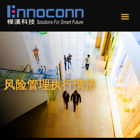
跳
跳
转
转
到
到
Men
主
页
樺
Ennoconn
u
要
尾
漢
Technologies,Ennoconn
内
科
Corp.
技
容
樺
漢
科
技
风险管理执行情形