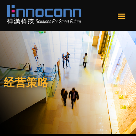
跳
跳
转
转
到
到
Men
主
页
樺
Ennoconn
u
要
尾
漢
Technologies,Ennoconn
内
科
Corp.
技
容
樺
漢
科
技
经营策略