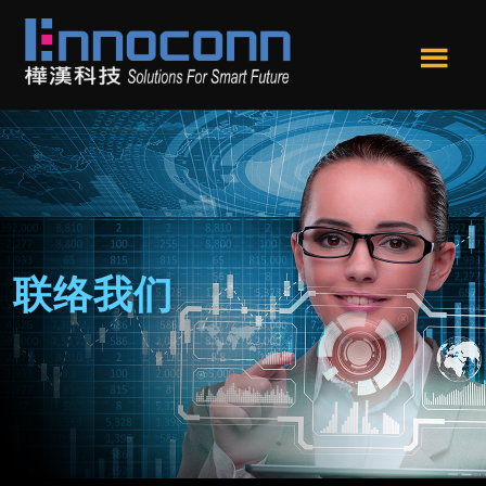
跳
跳
转
转
到
到
Men
主
页
樺
Ennoconn
u
要
尾
漢
Technologies,Ennoconn
内
科
Corp.
技
容
樺
漢
科
技
联络我们