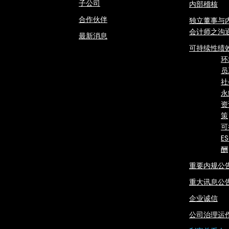
子公司
内部稽核
合作伙伴
独立董事与
会计师之沟
最新消息
可持续性绩
环
员
社
永
资
策
可
E
酬
重要内规公
重大讯息公
企业诚信
公司治理运