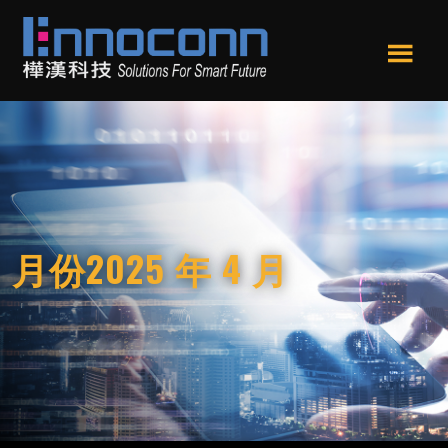
跳
跳
转
转
到
到
Men
主
页
樺
Ennoconn
u
要
尾
漢
Technologies,Ennoconn
内
科
Corp.
技
容
樺
漢
科
技
月份
2025 年 4 月