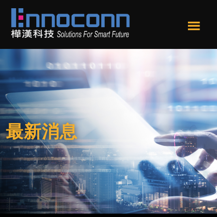
跳
跳
转
转
到
到
Men
主
页
樺
Ennoconn
u
要
尾
漢
Technologies,Ennoconn
内
科
Corp.
技
容
樺
漢
科
技
最新消息