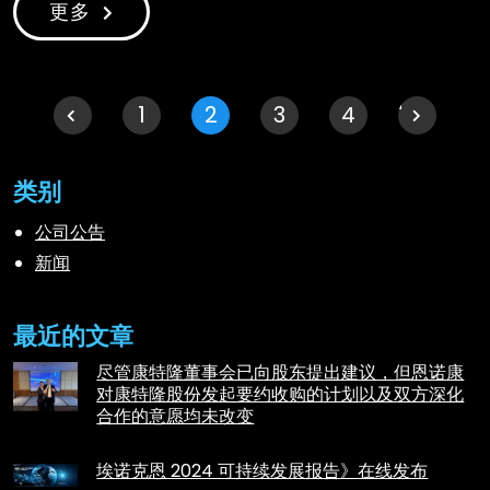
更多
一个
1
2
3
下一个 "
4
类别
公司公告
新闻
最近的文章
尽管康特隆董事会已向股东提出建议，但恩诺康
对康特隆股份发起要约收购的计划以及双方深化
合作的意愿均未改变
埃诺克恩 2024 可持续发展报告》在线发布