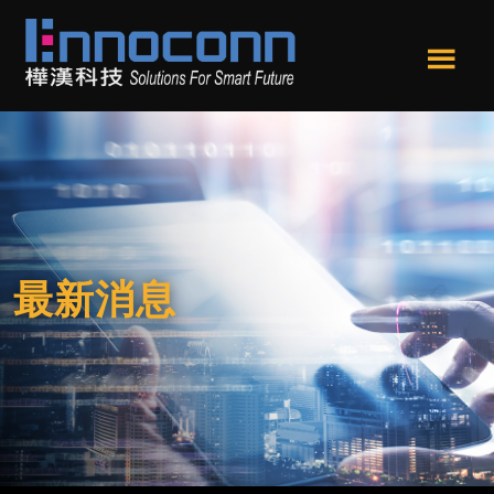
跳
跳
转
转
到
到
Men
主
页
樺
Ennoconn
u
要
尾
漢
Technologies,Ennoconn
内
科
Corp.
技
容
樺
漢
科
技
最新消息