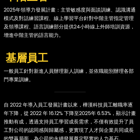
2025年領導力發展計畫：主管敏感度與面談訓練、認識溝通
模式及對話練習課程、線上學習平台針對中階主管指定管理
及領導課程、語言訓練部分提供24小時線上外師培訓資源，
增進中階主管的語言能力。
基層員工
一般員工針對新進人員辦理新人訓練，並依職能別辦理各部
門專業訓練。
自 2022 年導入員工發展計畫以來，樺漢科技員工離職率逐
年下降，從 2022 年 16.12% 下降至2025年 6.53%，顯示計畫
推動有成，透過支持員工學習成長需求，不僅有效提升了員
工對公司的認同感與歸屬感，更實現了人才與企業共同成長
的雙贏局面，為公司的永續發展奠定堅實的人力基石。