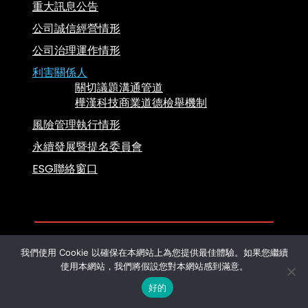
重大訊息公告
公司誠信經營情形
公司治理運作情形
利害關係人
關切議題溝通管道
樺漢科技商業道德檢舉機制
風險管理執行情形
永續發展暨提名委員會
ESG聯絡窗口
我們使用 Cookie 以確保在本網站上為您提供最佳體驗。如果您繼續
版權所有 2024 © 樺漢科技股份有限公司
使用本網站，我們將假設您對本網站感到滿意。
設計者
Sliice Marketing
好的
中文 (繁體)