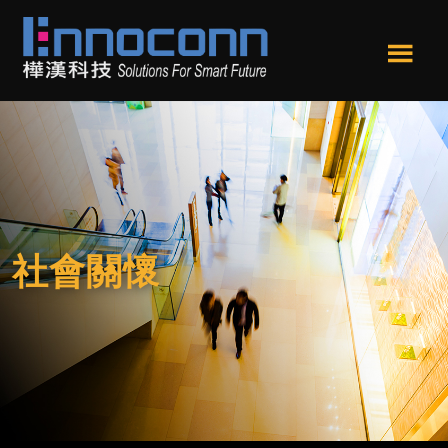
跳
跳
轉
轉
到
到
Men
主
頁
樺
Ennoconn
u
要
尾
漢
Technologies，
內
科
Ennoconn
技
容
Corp.
樺
漢
科
社會關懷
技