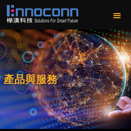
跳
跳
轉
轉
到
到
Men
主
頁
樺
Ennoconn
u
要
尾
漢
Technologies，
內
科
Ennoconn
技
容
Corp.
樺
漢
科
產品與服務
技