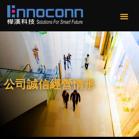
跳
跳
轉
轉
到
到
Men
主
頁
樺
Ennoconn
u
要
尾
漢
Technologies，
內
科
Ennoconn
技
容
Corp.
樺
漢
科
公司誠信經營情形
技