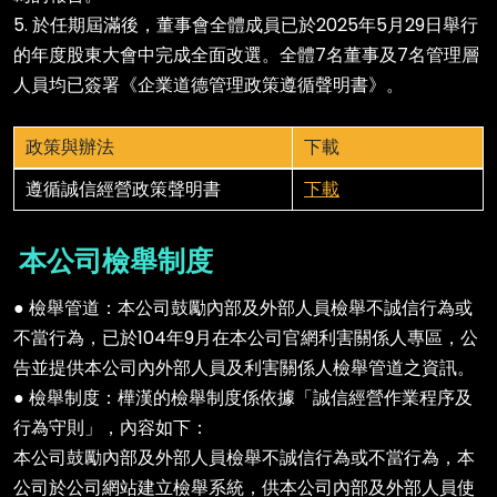
5. 於任期屆滿後，董事會全體成員已於2025年5月29日舉行
的年度股東大會中完成全面改選。全體7名董事及7名管理層
人員均已簽署《企業道德管理政策遵循聲明書》。
政策與辦法
下載
政策與辦法
下載
遵循誠信經營政策聲明書
下載
本公司檢舉制度
● 檢舉管道：本公司鼓勵內部及外部人員檢舉不誠信行為或
不當行為，已於104年9月在本公司官網利害關係人專區，公
告並提供本公司內外部人員及利害關係人檢舉管道之資訊。
● 檢舉制度：樺漢的檢舉制度係依據「誠信經營作業程序及
行為守則」，內容如下：
本公司鼓勵內部及外部人員檢舉不誠信行為或不當行為，本
公司於公司網站建立檢舉系統，供本公司內部及外部人員使