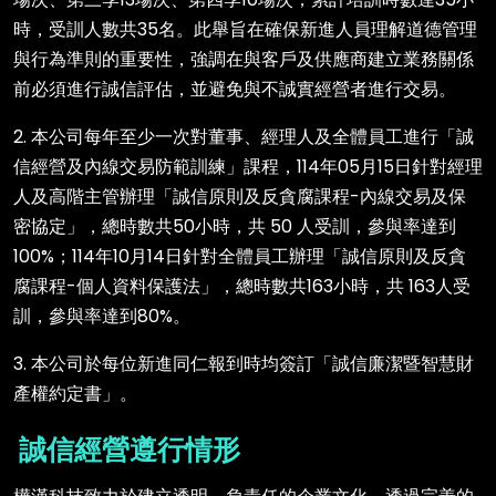
時，受訓人數共35名。此舉旨在確保新進人員理解道德管理
與行為準則的重要性，強調在與客戶及供應商建立業務關係
前必須進行誠信評估，並避免與不誠實經營者進行交易。
2. 本公司每年至少一次對董事、經理人及全體員工進行「誠
信經營及內線交易防範訓練」課程，114年05月15日針對經理
人及高階主管辦理「誠信原則及反貪腐課程-內線交易及保
密協定」，總時數共50小時，共 50 人受訓，參與率達到
100%；114年10月14日針對全體員工辦理「誠信原則及反貪
腐課程-個人資料保護法」，總時數共163小時，共 163人受
訓，參與率達到80%。
3. 本公司於每位新進同仁報到時均簽訂「誠信廉潔暨智慧財
產權約定書」。
誠信經營遵行情形