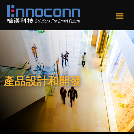
跳
跳
轉
轉
到
到
Men
主
頁
樺
Ennoconn
u
要
尾
漢
Technologies，
內
科
Ennoconn
技
容
Corp.
樺
漢
科
產品設計和開發
技