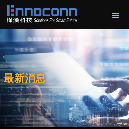
跳
跳
轉
轉
到
到
Men
主
頁
樺
Ennoconn
u
要
尾
漢
Technologies，
內
科
Ennoconn
技
容
Corp.
樺
漢
科
最新消息
技