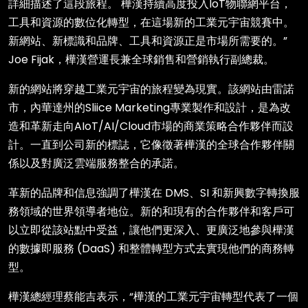
詳細描述了這段旅程。 樺漢持續高度投入IoT物聯網平台，
工具和資源的數位化轉型，在這場新的工業元宇宙競賽中。
新網站、新標識和品牌、工具和資源正是市場所需要的。”
Joe Fijak，樺漢營運長兼全球銷售和營銷執行副總裁。
新的網站將穿越工業元宇宙的旅程變為現實。該網站由雷諾
市，內華達州的Sliice Marketing專業製作和設計，是為改
造和革新走向AIoT/AI/Cloud市場的商業策略合作夥伴而設
計。一直到公司新的標誌，它像徵著樺漢的全球合作夥伴關
係以及對廣泛雲端服務整合的承諾。
革新的品牌和信息強調了樺漢在 DMS、SI 和新興數字轉換服
務領域的世界領導者地位。新的和現有的合作夥伴和客戶可
以立即從該站點中受益，讓他們更深入、更廣泛地參與樺漢
的數據即服務 (DaaS) 和整體轉型方式去實現他們的商務轉
型。
樺漢總經理蔡能吉表示，“樺漢的工業元宇宙轉型代表了一個