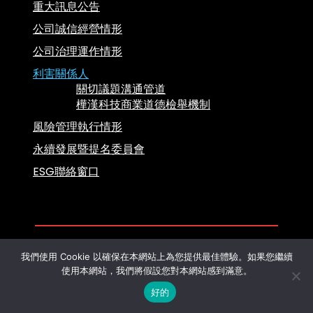
重大訊息公告
公司誠信經營情形
公司治理運作情形
利害關係人
關切議題溝通管道
樺漢科技商業道德檢舉機制
風險管理執行情形
永續發展暨提名委員會
ESG聯絡窗口
我們使用 Cookie 以確保在本網站上為您提供最佳體驗。如果您繼續
版權所有 2024 © 樺漢科技股份有限公司
使用本網站，我們將假設您對本網站感到滿意。
設計者
Sliice Marketing
好的
中文 (繁體)