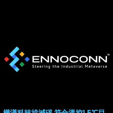
樺漢科技拚減碳 符合溫控1.5℃目