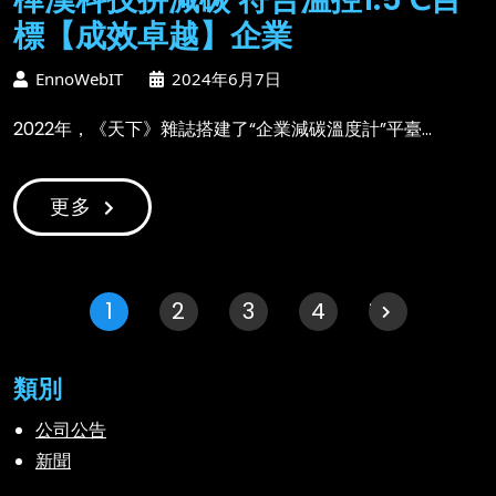
標【成效卓越】企業
EnnoWebIT
2024年6月7日
2022年，《天下》雜誌搭建了“企業減碳溫度計”平臺...
更多
1
2
3
下一個 "
4
類別
公司公告
新聞