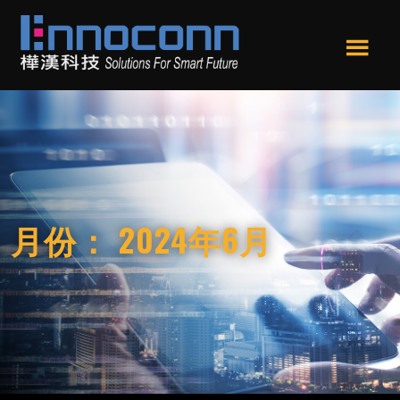
跳
跳
轉
轉
到
到
Men
主
頁
樺
Ennoconn
u
要
尾
漢
Technologies，
內
科
Ennoconn
技
容
Corp.
樺
漢
科
月份：
2024年6月
技