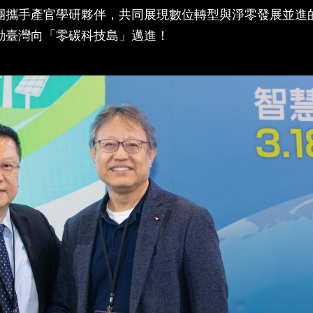
團攜手產官學研夥伴，共同展現數位轉型與淨零發展並進
動臺灣向「零碳科技島」邁進！