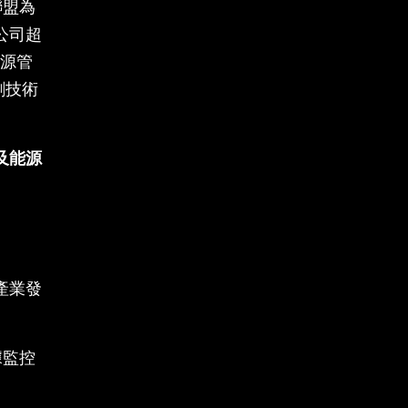
系聯盟為
公司超
能源管
創技術
及能源
產業發
據監控