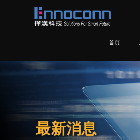
跳
跳
跳
轉
轉
轉
到
到
到
導
主
頁
樺
Ennoconn
覽
要
尾
漢
Technologies，
列
內
首頁
科
Ennoconn
容
技
Corp.
樺
漢
科
技
最新消息